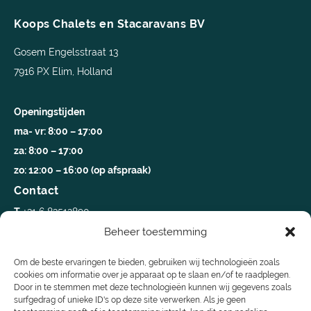
Koops Chalets en Stacaravans BV
Gosem Engelsstraat 13
7916 PX Elim, Holland
Openingstijden
ma- vr: 8:00 – 17:00
za: 8:00 – 17:00
zo: 12:00 – 16:00 (op afspraak)
Contact
T
+31 6 83512890
Beheer toestemming
E
info@koopschalets.nl
Volg ons op
Om de beste ervaringen te bieden, gebruiken wij technologieën zoals
cookies om informatie over je apparaat op te slaan en/of te raadplegen.
Door in te stemmen met deze technologieën kunnen wij gegevens zoals
Snel navigeren
surfgedrag of unieke ID's op deze site verwerken. Als je geen