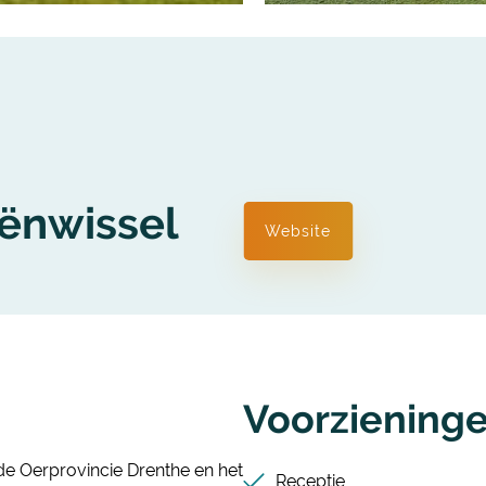
ënwissel
Website
Voorziening
e Oerprovincie Drenthe en het
Receptie