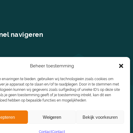
nel navigeren
Beheer toestemming
 ervaringen te bieden, gebruiken wij technologieën zoals cookies om
ver je apparaat op te slaan en/of te raadplegen. Door in te stemmen met
logieën kunnen wij gegevens zoals surfgedrag of unieke ID's op deze site
ls je geen toestemming geeft of je toestemming intrekt, kan dit een
vloed hebben op bepaalde functies en mogelijkheden.
epteren
Weigeren
Bekijk voorkeuren
Contact
Contact