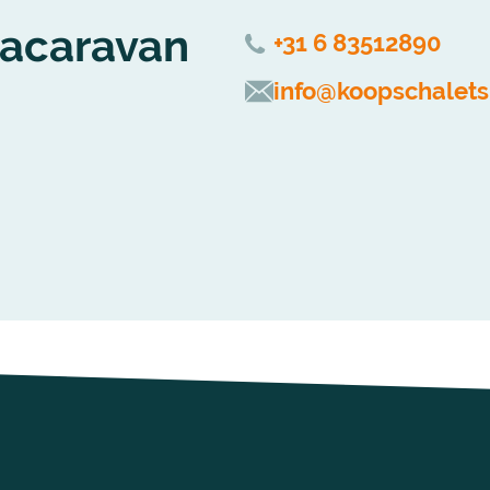
tacaravan
+31 6 83512890
info@koopschalets