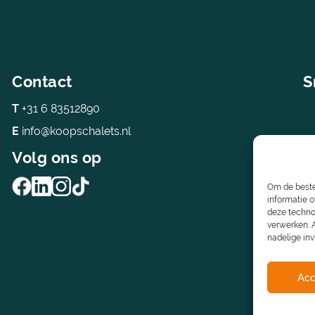
Contact
S
T
+31 6 83512890
E
info@koopschalets.nl
Volg ons op
Om de beste
informatie o
deze techno
verwerken. A
nadelige in
Acc