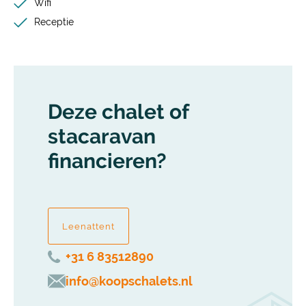
Wifi
Receptie
Deze chalet of
stacaravan
financieren?
Leenattent
+31 6 83512890
info@koopschalets.nl