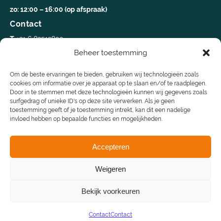
zo: 12:00 – 16:00 (op afspraak)
Contact
T
+31 6 83512890
Beheer toestemming
E
info@koopschalets.nl
Volg ons op
Om de beste ervaringen te bieden, gebruiken wij technologieën zoals
cookies om informatie over je apparaat op te slaan en/of te raadplegen.
Door in te stemmen met deze technologieën kunnen wij gegevens zoals
Snel navigeren
surfgedrag of unieke ID's op deze site verwerken. Als je geen
toestemming geeft of je toestemming intrekt, kan dit een nadelige
invloed hebben op bepaalde functies en mogelijkheden.
Website door
Accepteren
Weigeren
Bekijk voorkeuren
Contact
Contact